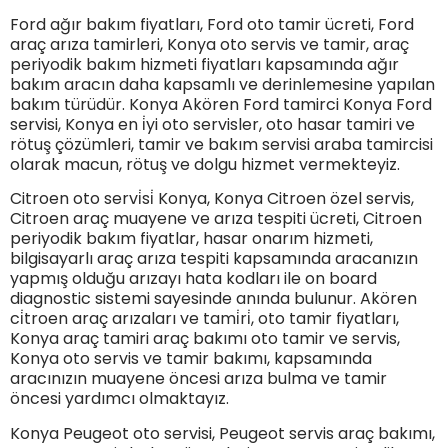
Ford ağır bakım fiyatları, Ford oto tamir ücreti, Ford
araç arıza tamirleri, Konya oto servis ve tamir, araç
periyodik bakım hizmeti fiyatları kapsamında ağır
bakım aracın daha kapsamlı ve derinlemesine yapılan
bakım türüdür. Konya Akören Ford tamirci Konya Ford
servisi, Konya en i̇yi oto servisler, oto hasar tamiri ve
rötuş çözümleri, tamir ve bakım servisi araba tamircisi
olarak macun, rötuş ve dolgu hizmet vermekteyiz.
Citroen oto servi̇si̇ Konya, Konya Citroen özel servis,
Citroen araç muayene ve arıza tespiti ücreti, Citroen
periyodik bakım fiyatlar, hasar onarım hizmeti,
bilgisayarlı araç arıza tespiti kapsamında aracanızın
yapmış olduğu arızayı hata kodları ile on board
diagnostic sistemi sayesinde anında bulunur. Akören
ci̇troen araç arızaları ve tami̇ri̇, oto tamir fiyatları,
Konya araç tamiri araç bakımı oto tamir ve servis,
Konya oto servis ve tamir bakımı, kapsamında
aracınızın muayene öncesi arıza bulma ve tamir
öncesi yardımcı olmaktayız.
Konya Peugeot oto servisi, Peugeot servis araç bakımı,