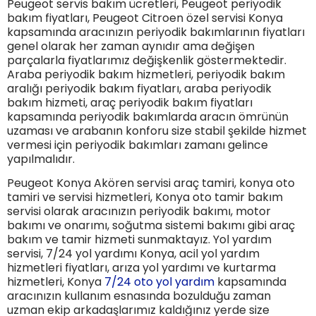
Peugeot servis bakım ücretleri, Peugeot periyodik
bakım fiyatları, Peugeot Citroen özel servisi Konya
kapsamında aracınızın periyodik bakımlarının fiyatları
genel olarak her zaman aynıdır ama değişen
parçalarla fiyatlarımız değişkenlik göstermektedir.
Araba periyodik bakım hizmetleri, periyodik bakım
aralığı periyodik bakım fiyatları, araba periyodik
bakım hizmeti, araç periyodik bakım fiyatları
kapsamında periyodik bakımlarda aracın ömrünün
uzaması ve arabanın konforu size stabil şekilde hizmet
vermesi için periyodik bakımları zamanı gelince
yapılmalıdır.
Peugeot Konya Akören servisi araç tamiri, konya oto
tamiri ve servisi hizmetleri, Konya oto tamir bakım
servisi olarak aracınızın periyodik bakımı, motor
bakımı ve onarımı, soğutma sistemi bakımı gibi araç
bakım ve tamir hizmeti sunmaktayız. Yol yardım
servisi, 7/24 yol yardımı Konya, acil yol yardım
hizmetleri fiyatları, arıza yol yardımı ve kurtarma
hizmetleri, Konya
7/24 oto yol yardım
kapsamında
aracınızın kullanım esnasında bozulduğu zaman
uzman ekip arkadaşlarımız kaldığınız yerde size