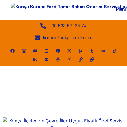
Men
+90 533 571 65 74
karacaford@gmail.com
Akören Oto Tamiri Onarımı
Bakımı Servisi