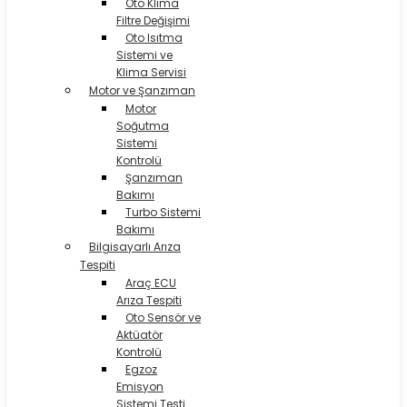
Oto Klima
Filtre Değişimi
Oto Isıtma
Sistemi ve
Klima Servisi
Motor ve Şanzıman
Motor
Soğutma
Sistemi
Kontrolü
Şanzıman
Bakımı
Turbo Sistemi
Bakımı
Bilgisayarlı Arıza
Tespiti
Araç ECU
Arıza Tespiti
Oto Sensör ve
Aktüatör
Kontrolü
Egzoz
Emisyon
Sistemi Testi