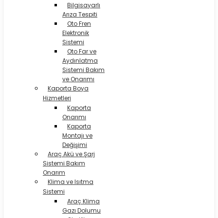
Bilgisayarlı
Arıza Tespiti
Oto Fren
Elektronik
Sistemi
Oto Far ve
Aydınlatma
Sistemi Bakım
ve Onarımı
Kaporta Boya
Hizmetleri
Kaporta
Onarımı
Kaporta
Montajı ve
Değişimi
Araç Akü ve Şarj
Sistemi Bakım
Onarım
Klima ve Isıtma
Sistemi
Araç Klima
Gazı Dolumu