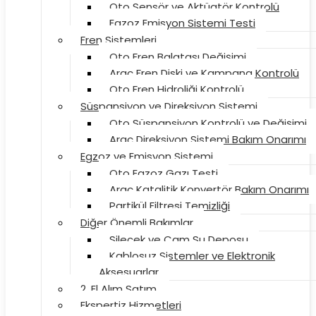
Oto Sensör ve Aktüatör Kontrolü
Egzoz Emisyon Sistemi Testi
Fren Sistemleri
Oto Fren Balatası Değişimi
Araç Fren Diski ve Kampana Kontrolü
Oto Fren Hidroliği Kontrolü
Süspansiyon ve Direksiyon Sistemi
Oto Süspansiyon Kontrolü ve Değişimi
Araç Direksiyon Sistemi Bakım Onarımı
Egzoz ve Emisyon Sistemi
Oto Egzoz Gazı Testi
Araç Katalitik Konvertör Bakım Onarımı
Partikül Filtresi Temizliği
Diğer Önemli Bakımlar
Silecek ve Cam Su Deposu
Kablosuz Sistemler ve Elektronik
Aksesuarlar
2. El Alım Satım
Ekspertiz Hizmetleri