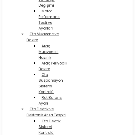
Değişimi
Motor
Performans
Testi ve
Ayarları
Oto Muayene ve
Bakım
Araç
Muayenesi
Hazırlık
Araç Periyodik
Bakım
Oto
Süspansiyon
Sistemi
Kontrolü
Rot Balans
Ayarı
Oto Elektrik ve
Elektronik Arıza Tespiti
Oto Elektrik
Sistemi
Kontrolü