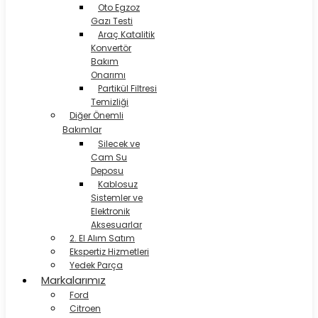
Oto Egzoz
Gazı Testi
Araç Katalitik
Konvertör
Bakım
Onarımı
Partikül Filtresi
Temizliği
Diğer Önemli
Bakımlar
Silecek ve
Cam Su
Deposu
Kablosuz
Sistemler ve
Elektronik
Aksesuarlar
2. El Alım Satım
Ekspertiz Hizmetleri
Yedek Parça
Markalarımız
Ford
Citroen