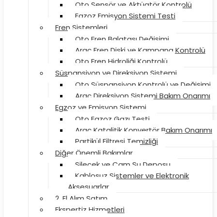
Oto Sensör ve Aktüatör Kontrolü
Egzoz Emisyon Sistemi Testi
Fren Sistemleri
Oto Fren Balatası Değişimi
Araç Fren Diski ve Kampana Kontrolü
Oto Fren Hidroliği Kontrolü
Süspansiyon ve Direksiyon Sistemi
Oto Süspansiyon Kontrolü ve Değişimi
Araç Direksiyon Sistemi Bakım Onarımı
Egzoz ve Emisyon Sistemi
Oto Egzoz Gazı Testi
Araç Katalitik Konvertör Bakım Onarımı
Partikül Filtresi Temizliği
Diğer Önemli Bakımlar
Silecek ve Cam Su Deposu
Kablosuz Sistemler ve Elektronik
Aksesuarlar
2. El Alım Satım
Ekspertiz Hizmetleri