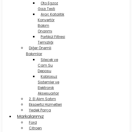
Oto Egzoz
Gazı Testi
Araç Katalitik
Konvertör
Bakım
Onarımı
Partikül Filtresi
Temizliği
Diğer Önemli
Bakımlar
Silecek ve
Cam Su
Deposu
Kablosuz
Sistemler ve
Elektronik
Aksesuarlar
2. El Alım Satım
Ekspertiz Hizmetleri
Yedek Parça
Markalarımız
Ford
Citroen