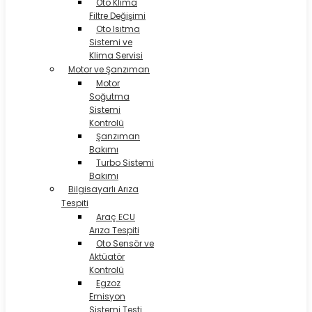
Oto Klima
Filtre Değişimi
Oto Isıtma
Sistemi ve
Klima Servisi
Motor ve Şanzıman
Motor
Soğutma
Sistemi
Kontrolü
Şanzıman
Bakımı
Turbo Sistemi
Bakımı
Bilgisayarlı Arıza
Tespiti
Araç ECU
Arıza Tespiti
Oto Sensör ve
Aktüatör
Kontrolü
Egzoz
Emisyon
Sistemi Testi