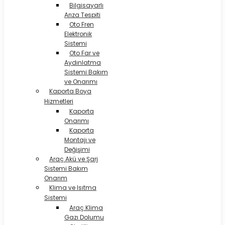
Bilgisayarlı
Arıza Tespiti
Oto Fren
Elektronik
Sistemi
Oto Far ve
Aydınlatma
Sistemi Bakım
ve Onarımı
Kaporta Boya
Hizmetleri
Kaporta
Onarımı
Kaporta
Montajı ve
Değişimi
Araç Akü ve Şarj
Sistemi Bakım
Onarım
Klima ve Isıtma
Sistemi
Araç Klima
Gazı Dolumu