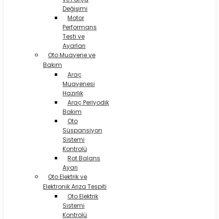
Değişimi
Motor
Performans
Testi ve
Ayarları
Oto Muayene ve
Bakım
Araç
Muayenesi
Hazırlık
Araç Periyodik
Bakım
Oto
Süspansiyon
Sistemi
Kontrolü
Rot Balans
Ayarı
Oto Elektrik ve
Elektronik Arıza Tespiti
Oto Elektrik
Sistemi
Kontrolü