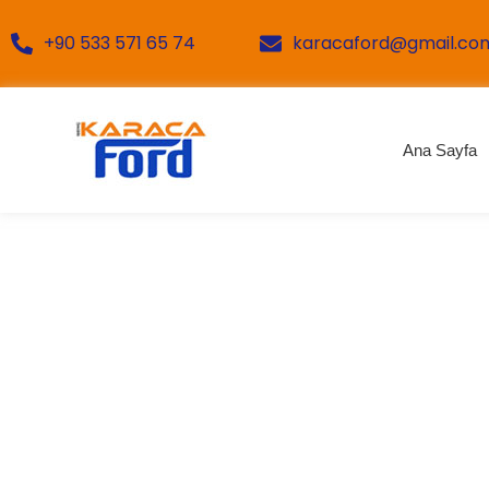
+90 533 571 65 74
karacaford@gmail.co
Ana Sayfa
kırık ça
Yunak Oto Tamiri Onarımı Bakımı Servi