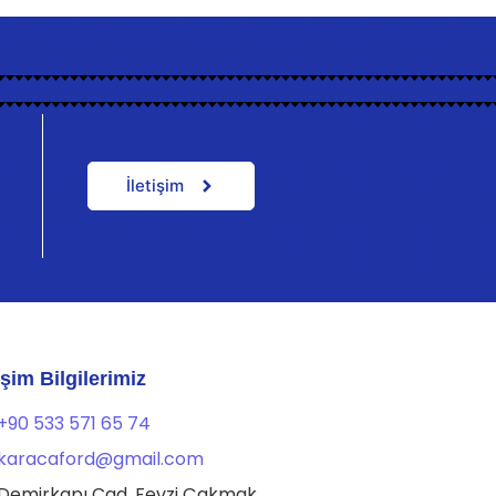
İletişim
tişim Bilgilerimiz
+90 533 571 65 74
karacaford@gmail.com
Demirkapı Cad. Fevzi Çakmak