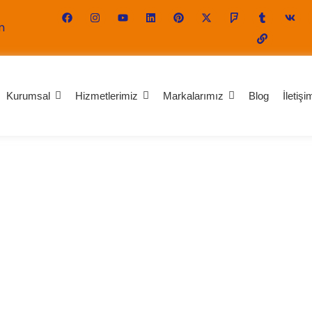
m
Kurumsal
Hizmetlerimiz
Markalarımız
Blog
İletişi
tlak tampon tamiri fiyatı
si